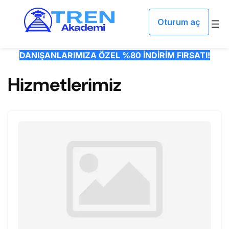
İçeriğe geç
Oturum aç
DANIŞANLARIMIZA ÖZEL %80 İNDİRİM FIRSATI!
Hizmetlerimiz