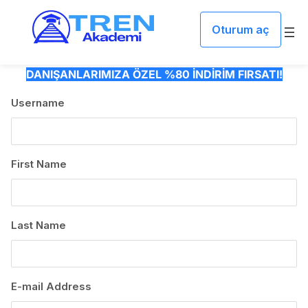
İçeriğe geç
Oturum aç
DANIŞANLARIMIZA ÖZEL %80 İNDİRİM FIRSATI!
Username
First Name
Last Name
E-mail Address